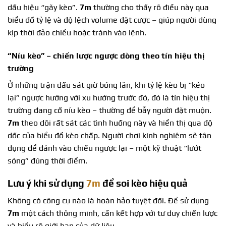
dấu hiệu “gãy kèo”.
7m
thường cho thấy rõ điều này qua
biểu đồ tỷ lệ và độ lệch volume đặt cược – giúp người dùng
kịp thời đảo chiều hoặc tránh vào lệnh.
“Níu kèo” – chiến lược ngược dòng theo tín hiệu thị
trường
Ở những trận đấu sát giờ bóng lăn, khi tỷ lệ kèo bị “kéo
lại” ngược hướng với xu hướng trước đó, đó là tín hiệu thị
trường đang cố níu kèo – thường để bẫy người đặt muộn.
7m
theo dõi rất sát các tình huống này và hiển thị qua độ
dốc của biểu đồ kèo chấp. Người chơi kinh nghiệm sẽ tận
dụng để đánh vào chiều ngược lại – một kỹ thuật “lướt
sóng” đúng thời điểm.
Lưu ý khi sử dụng
7m
để soi kèo hiệu quả
Không có công cụ nào là hoàn hảo tuyệt đối. Để sử dụng
7m
một cách thông minh, cần kết hợp với tư duy chiến lược
và hiểu rõ giới hạn của dữ liệu.