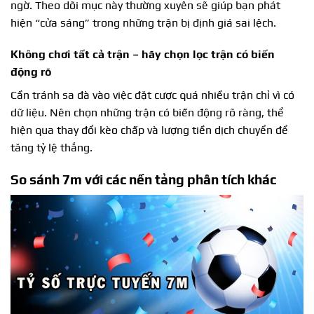
ngờ. Theo dõi mục này thường xuyên sẽ giúp bạn phát
hiện “cửa sáng” trong những trận bị định giá sai lệch.
Không chơi tất cả trận – hãy chọn lọc trận có biến
động rõ
Cần tránh sa đà vào việc đặt cược quá nhiều trận chỉ vì có
dữ liệu. Nên chọn những trận có biến động rõ ràng, thể
hiện qua thay đổi kèo chấp và lượng tiền dịch chuyển để
tăng tỷ lệ thắng.
So sánh 7m với các nền tảng phân tích khác