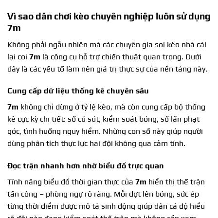
Vì sao dân chơi kèo chuyên nghiệp luôn sử dụng
7m
Không phải ngẫu nhiên mà các chuyên gia soi kèo nhà cái
lại coi
7m
là công cụ hỗ trợ chiến thuật quan trọng. Dưới
đây là các yếu tố làm nên giá trị thực sự của nền tảng này.
Cung cấp dữ liệu thống kê chuyên sâu
7m
không chỉ dừng ở tỷ lệ kèo, mà còn cung cấp bộ thống
kê cực kỳ chi tiết: số cú sút, kiểm soát bóng, số lần phạt
góc, tình huống nguy hiểm. Những con số này giúp người
dùng phân tích thực lực hai đội không qua cảm tính.
Đọc trận nhanh hơn nhờ biểu đồ trực quan
Tính năng biểu đồ thời gian thực của
7m
hiển thị thế trận
tấn công – phòng ngự rõ ràng. Mỗi đợt lên bóng, sức ép
từng thời điểm được mô tả sinh động giúp dân cá độ hiểu