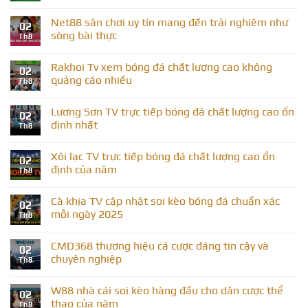
Net88 sân chơi uy tín mang đến trải nghiệm như
02
sòng bài thực
Th8
Rakhoi Tv xem bóng đá chất lượng cao không
02
quảng cáo nhiều
Th8
Lương Sơn TV trực tiếp bóng đá chất lượng cao ổn
02
định nhất
Th8
Xôi lạc TV trực tiếp bóng đá chất lượng cao ổn
02
định của năm
Th8
Cà khịa TV cập nhật soi kèo bóng đá chuẩn xác
02
mỗi ngày 2025
Th8
CMD368 thương hiệu cá cược đáng tin cậy và
02
chuyên nghiệp
Th8
W88 nhà cái soi kèo hàng đầu cho dân cược thể
02
thao của năm
Th8