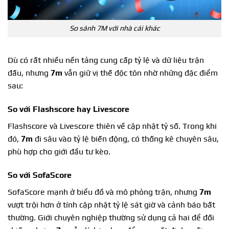
So sánh 7M với nhà cái khác
Dù có rất nhiều nền tảng cung cấp tỷ lệ và dữ liệu trận
đấu, nhưng
7m
vẫn giữ vị thế độc tôn nhờ những đặc điểm
sau:
So với Flashscore hay Livescore
Flashscore và Livescore thiên về cập nhật tỷ số. Trong khi
đó,
7m
đi sâu vào tỷ lệ biến động, có thống kê chuyên sâu,
phù hợp cho giới đầu tư kèo.
So với SofaScore
SofaScore mạnh ở biểu đồ và mô phỏng trận, nhưng
7m
vượt trội hơn ở tính cập nhật tỷ lệ sát giờ và cảnh báo bất
thường. Giới chuyên nghiệp thường sử dụng cả hai để đối