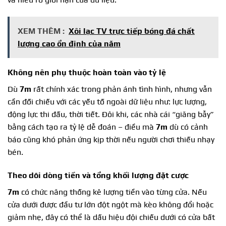
XEM THÊM :
Xôi lạc TV trực tiếp bóng đá chất
lượng cao ổn định của năm
Không nên phụ thuộc hoàn toàn vào tỷ lệ
Dù
7m
rất chính xác trong phản ánh tình hình, nhưng vẫn
cần đối chiếu với các yếu tố ngoài dữ liệu như: lực lượng,
động lực thi đấu, thời tiết. Đôi khi, các nhà cái “giăng bẫy”
bằng cách tạo ra tỷ lệ dễ đoán – điều mà
7m
dù có cảnh
báo cũng khó phản ứng kịp thời nếu người chơi thiếu nhạy
bén.
Theo dõi dòng tiền và tổng khối lượng đặt cược
7m
có chức năng thống kê lượng tiền vào từng cửa. Nếu
cửa dưới được đầu tư lớn đột ngột mà kèo không đổi hoặc
giảm nhẹ, đây có thể là dấu hiệu đội chiếu dưới có cửa bất