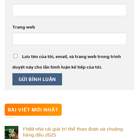
Trang web
Lưu tên của tôi, email, và trang web trong trình
duyệt này cho lần bình luận kế tiếp của tôi.
BÀI VIẾT MỚI NHẤT
Fb88 nhà cái giải trí thể thao được ưa chuộng
02
hàng đầu 2025
Th8