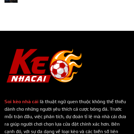
Soi kèo nhà cái
là thuật ngữ quen thuộc không thể thiếu
dành cho những người yêu thích cá cược bóng đá. Trước
mỗi trận đấu, việc phân tích, dự đoán tỉ lệ mà nhà cái đưa
ra giúp người chơi chọn lựa cửa đặt chính xác hơn. Bên
cạnh đó, với sự đa dạng về loại kèo và các biến số liên