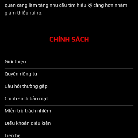
quan càng làm tăng nhu cầu tìm hiểu kỹ càng hơn nhằm
giảm thiểu rủi ro.
CHÍNH SÁCH
Giới thiệu
Quyền riêng tư
Câu hỏi thường gặp
Chính sách bảo mật
Miễn trừ trách nhiệm
Điều khoản điều kiện
Liên hệ